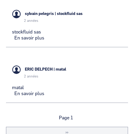
sylvain pelegris
|
stockfluid sas
2 années
stockfluid sas
En savoir plus
sur
stockfluid
sas
ERIC DELPECH
|
matal
2 années
matal
En savoir plus
sur
matal
Pagination
Page 1
Page
››