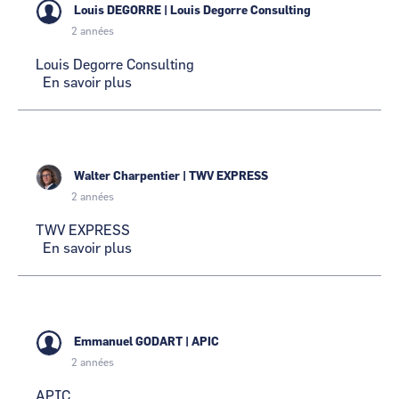
Louis DEGORRE
|
Louis Degorre Consulting
2 années
Louis Degorre Consulting
En savoir plus
sur
Louis
Degorre
Consulting
Walter Charpentier
|
TWV EXPRESS
2 années
TWV EXPRESS
En savoir plus
sur
TWV
EXPRESS
Emmanuel GODART
|
APIC
2 années
APIC