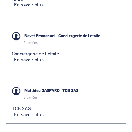
En savoir plus
sur
APIC
Navet Emmanuel
|
Conciergerie de l etoile
2 années
Conciergerie de l etoile
En savoir plus
sur
Conciergerie
de
l
etoile
Matthieu GASPARD
|
TCB SAS
2 années
TCB SAS
En savoir plus
sur
TCB
SAS