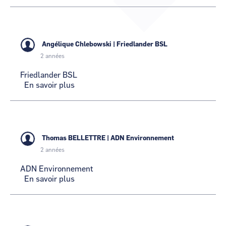
Cartographie
CABBALR
CCI Business
CCI Business
Occitanie
Occitanie
CCI Business
CCI Business
Pays de la Loire
Pays de la Loire
Angélique Chlebowski
|
Friedlander BSL
2 années
Friedlander BSL
En savoir plus
sur
Friedlander
BSL
Thomas BELLETTRE
|
ADN Environnement
2 années
ADN Environnement
En savoir plus
sur
ADN
Environnement