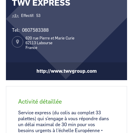
TWV EXPRESS
CCI Business
CCI Business
Occitanie
Occitanie
Effectif
53
CCI Business
CCI Business
Pays de la Loire
Pays de la Loire
Tel
0607583388
620 rue Pierre et Marie Curie
62113
Labourse
France
http://www.twvgroup.com
Activité détaillée
Service express (du colis au complet 33
palettes) qui s’engage à vous répondre dans
un délai maximal de 30 min pour vos
besoins urgents à l’échelle Européenne •