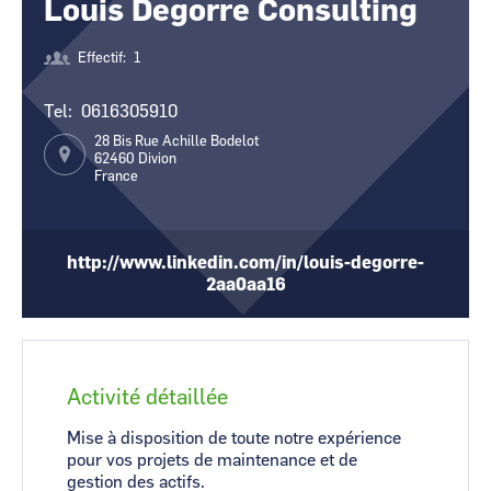
Louis Degorre Consulting
CCI Business
CCI Business
Occitanie
Occitanie
Effectif
1
CCI Business
CCI Business
Pays de la Loire
Pays de la Loire
Tel
0616305910
28 Bis Rue Achille Bodelot
62460
Divion
France
http://www.linkedin.com/in/louis-degorre-
2aa0aa16
Activité détaillée
Mise à disposition de toute notre expérience
pour vos projets de maintenance et de
gestion des actifs.