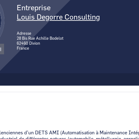
Canal Seine-Nord Europe
Entreprise
Comment demande
Louis Degorre Consulting
Comment supprim
Contactez-nous
Adresse
28 Bis Rue Achille Bodelot
62460
Divion
France
alenciennes d’un DETS AMI (Automatisation à Maintenance Intég
ndustriel de différentes natures (automobile, métallurgie, agroal