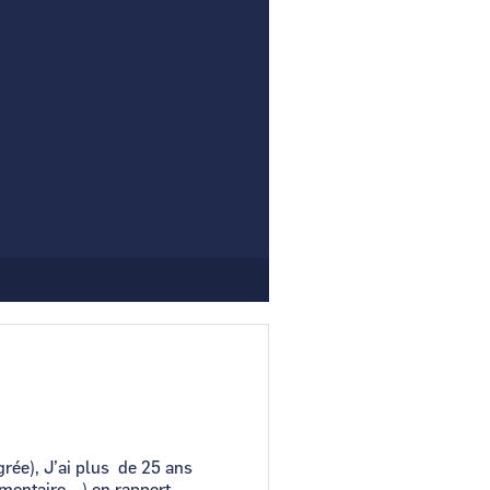
r un nouveau mot de passe ?
er mon compte ?
rée), J’ai plus de 25 ans
imentaire,…) en rapport