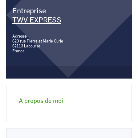
CCI Business
CCI Business
Entreprise
Occitanie
Occitanie
TWV EXPRESS
CCI Business
CCI Business
Pays de la Loire
Pays de la Loire
Adresse
620 rue Pierre et Marie Curie
62113
Labourse
France
A propos de moi