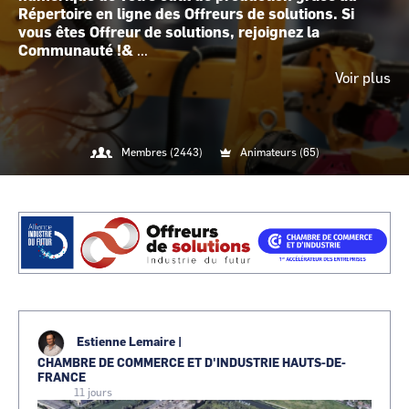
Répertoire en ligne des Offreurs de solutions. Si
CCI Business
CCI Business
vous êtes Offreur de solutions, rejoignez la
Occitanie
Occitanie
Communauté !&
...
CCI Business
CCI Business
Voir plus
Pays de la Loire
Pays de la Loire
Membres (2443)
Animateurs (65)
@cartography_link_title
Contacter
Visuel
Image
les
animateurs
Estienne Lemaire
|
CHAMBRE DE COMMERCE ET D'INDUSTRIE HAUTS-DE-
FRANCE
11 jours