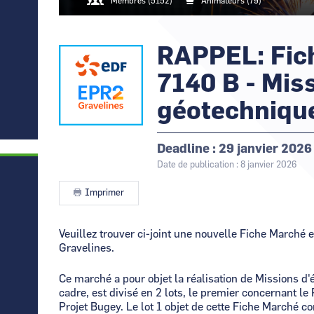
Canal Seine-Nord Europe
Membres (5152)
Animateurs (79)
France
Eiffage Génie Civil -
Comment demande
Normandie
Nouvelle-Aquitaine
Rendez-vous
d’Affaires de
Comment supprim
GANIL
Normandie
RAPPEL: Fic
Logo
Image
Normandie
Contactez-nous
Occitanie
7140 B - Mis
géotechniqu
Deadline
29 janvier 2026
Date de publication : 8 janvier 2026
Imprimer
Contenu
Veuillez trouver ci-joint une nouvelle Fiche Marché 
Gravelines.
Ce marché a pour objet la réalisation de Missions d
cadre, est divisé en 2 lots, le premier concernant le 
Projet Bugey. Le lot 1 objet de cette Fiche Marché c