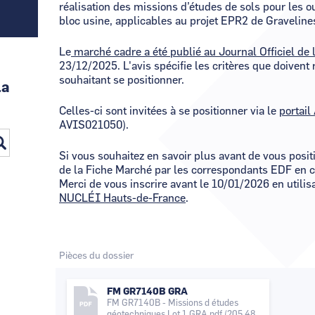
réalisation des missions d’études de sols pour les 
bloc usine, applicables au projet EPR2 de Graveline
Le
marché cadre a été publié au Journal Officiel de
23/12/2025. L'avis spécifie les critères que doivent 
souhaitant se positionner.
la
Celles-ci sont invitées à se positionner via le
portail
AVIS021050).
Si vous souhaitez en savoir plus avant de vous posit
de la Fiche Marché par les correspondants EDF en 
Merci de vous inscrire avant le 10/01/2026 en utilis
NUCLÉI Hauts-de-France
.
Pièces du dossier
FM GR7140B GRA
FM GR7140B - Missions d études
géotechniques Lot 1 GRA.pdf
(205.48