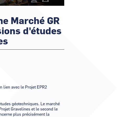
@cartography_link_title
Contacter
r un nouveau mot de passe ?
les
animateurs
er mon compte ?
he Marché GR
sions d'études
es
en lien avec le Projet EPR2
'études géotechniques.
Le marché
Projet Gravelines et le second le
oncerne plus précisément la