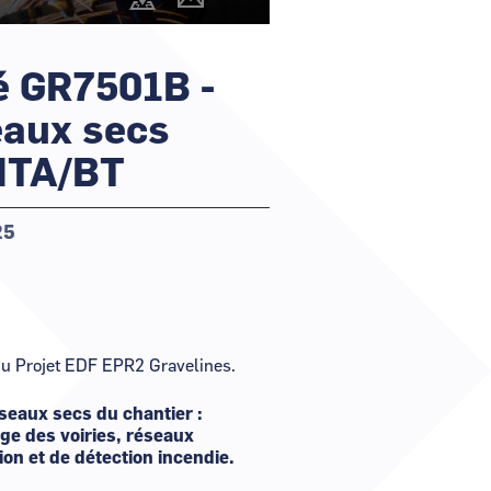
@cartography_link_title
Contacter
r un nouveau mot de passe ?
les
animateurs
er mon compte ?
é GR7501B -
eaux secs
 HTA/BT
25
 du Projet EDF EPR2 Gravelines.
éseaux secs du chantier :
age des voiries, réseaux
on et de détection incendie.