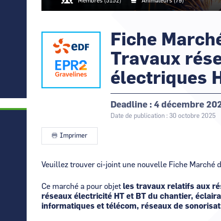
Canal Seine-Nord Europe
Membres (5152)
Animateurs (79)
France
Eiffage Génie Civil -
Comment demande
Normandie
Nouvelle-Aquitaine
Rendez-vous
d’Affaires de
Comment supprim
GANIL
Normandie
Fiche March
Logo
Image
Normandie
Contactez-nous
Occitanie
Travaux rés
électriques
Deadline
4 décembre 20
Date de publication : 30 octobre 2025
Imprimer
Contenu
Veuillez trouver ci-joint une nouvelle Fiche Marché
Ce marché a pour objet
les travaux relatifs aux r
réseaux électricité HT et BT du chantier, éclair
informatiques et télécom, réseaux de sonorisati