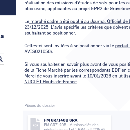
réalisation des missions d’études de sols pour les 
bloc usine, applicables au projet EPR2 de Graveline
Le
marché cadre a été publié au Journal Officiel de
23/12/2025. L'avis spécifie les critères que doivent 
souhaitant se positionner.
la
Celles-ci sont invitées à se positionner via le
portail
AVIS021050).
Si vous souhaitez en savoir plus avant de vous posit
de la Fiche Marché par les correspondants EDF en 
Merci de vous inscrire avant le 10/01/2026 en utilis
NUCLÉI Hauts-de-France
.
Pièces du dossier
FM GR7140B GRA
FM GR7140B - Missions d études
géotechniques Lot 1 GRA.pdf
(205.48