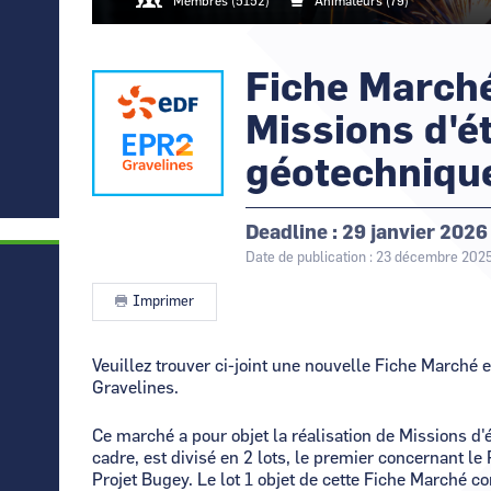
Canal Seine-Nord Europe
Membres (5152)
Animateurs (79)
France
Eiffage Génie Civil -
Comment demande
Normandie
Nouvelle-Aquitaine
Rendez-vous
d’Affaires de
Comment supprim
GANIL
Normandie
Fiche Marché
Logo
Image
Normandie
Contactez-nous
Occitanie
Missions d'é
géotechniqu
Deadline
29 janvier 2026
Date de publication : 23 décembre 202
Imprimer
Contenu
Veuillez trouver ci-joint une nouvelle Fiche Marché 
Gravelines.
Ce marché a pour objet la réalisation de Missions d
cadre, est divisé en 2 lots, le premier concernant le 
Projet Bugey. Le lot 1 objet de cette Fiche Marché c