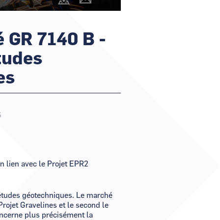
@cartography_link_title
Contacter
r un nouveau mot de passe ?
les
animateurs
er mon compte ?
 GR 7140 B -
tudes
es
5
en lien avec le Projet EPR2
'études géotechniques.
Le marché
Projet Gravelines et le second le
oncerne plus précisément la