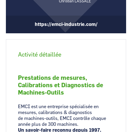
Christian LASSALE
CCI Business
CCI Business
Occitanie
Occitanie
CCI Business
CCI Business
https://emci-industrie.com/
Pays de la Loire
Pays de la Loire
Activité détaillée
Prestations de mesures,
Calibrations et Diagnostics de
Machines-Outils
EMCI est une entreprise spécialisée en
mesures, calibrations & diagnostics
de machines-outils, EMCI contrôle chaque
année plus de 300 machines.
Un savoir-faire reconnu depuis 1997.