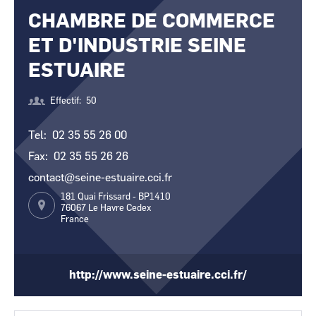
CHAMBRE DE COMMERCE
CCI Business
CCI Business
Occitanie
Occitanie
ET D'INDUSTRIE SEINE
CCI Business
CCI Business
Pays de la Loire
Pays de la Loire
ESTUAIRE
Effectif
50
Tel
02 35 55 26 00
Fax
02 35 55 26 26
contact@seine-estuaire.cci.fr
181 Quai Frissard - BP1410
76067
Le Havre Cedex
France
http://www.seine-estuaire.cci.fr/