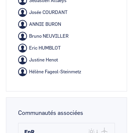
Sébastien Allaeys
Josée COURDANT
ANNIE BURON
Bruno NEUVILLER
Eric HUMBLOT
Justine Henot
Hélène Fageol-Steinmetz
Communautés associées
EnR