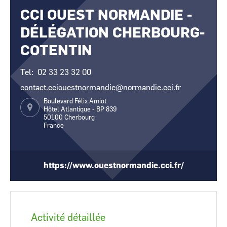
CCI OUEST NORMANDIE -
CCI Business
CCI Business
Occitanie
Occitanie
DÉLÉGATION CHERBOURG-
CCI Business
CCI Business
Pays de la Loire
Pays de la Loire
COTENTIN
Tel
02 33 23 32 00
contact.cciouestnormandie@normandie.cci.fr
Boulevard Félix Amiot
Hôtel Atlantique - BP 839
50100
Cherbourg
France
https://www.ouestnormandie.cci.fr/
Activité détaillée