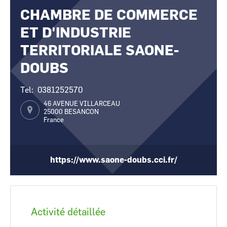
CHAMBRE DE COMMERCE
CCI Business
CCI Business
Occitanie
Occitanie
ET D'INDUSTRIE
CCI Business
CCI Business
Pays de la Loire
Pays de la Loire
TERRITORIALE SAONE-
DOUBS
Tel
0381252570
46 AVENUE VILLARCEAU
25000
BESANCON
France
https://www.saone-doubs.cci.fr/
Activité détaillée