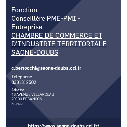
CCI Business
CCI Business
Fonction
Occitanie
Occitanie
Conseillère PME-PMI
-
CCI Business
CCI Business
Pays de la Loire
Pays de la Loire
Entreprise
CHAMBRE DE COMMERCE ET
D'INDUSTRIE TERRITORIALE
SAONE-DOUBS
c.bertocchi@saone-doubs.cci.fr
Téléphone
0381312502
Adresse
46 AVENUE VILLARCEAU
25000
BESANCON
France
https://www.saone-doubs.cci.fr/