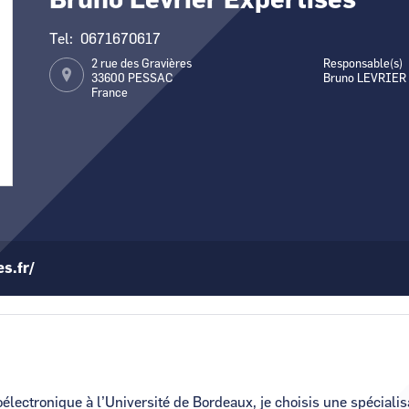
Bruno Levrier Expertises
Canal Seine-Nord Europe
Comment demande
Tel
0671670617
Comment supprim
2 rue des Gravières
Responsable(s)
33600
PESSAC
Bruno LEVRIER
Contactez-nous
France
es.fr/
lectronique à l’Université de Bordeaux, je choisis une spécialisat