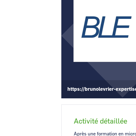
CCI Business
Pays de la Loire
https://brunolevrier-expertis
Activité détaillée
Après une formation en microé