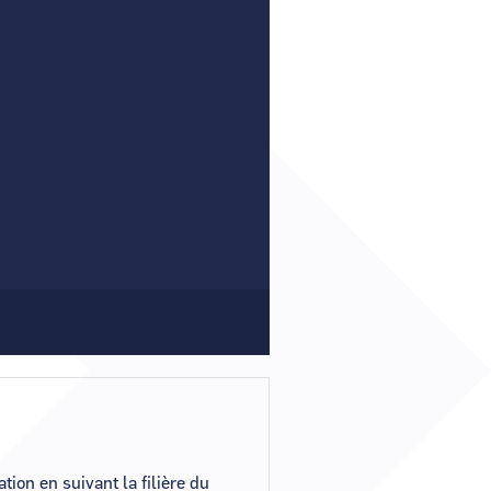
r un nouveau mot de passe ?
er mon compte ?
ion en suivant la filière du