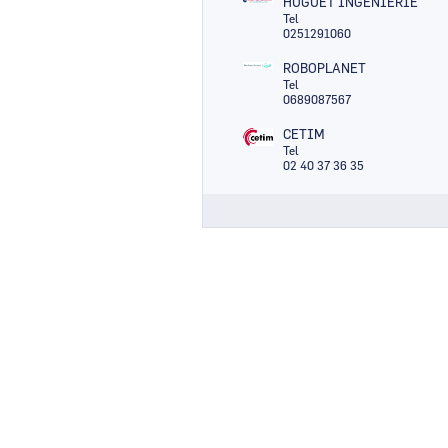
HUGUET INGENIERIE
Tel
0251291060
ROBOPLANET
Tel
0689087567
CETIM
Tel
02 40 37 36 35