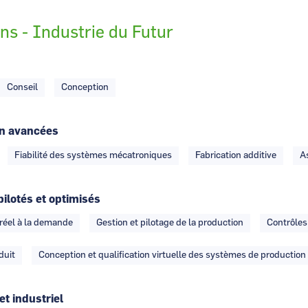
ons - Industrie du Futur
Conseil
Conception
on avancées
Fiabilité des systèmes mécatroniques
Fabrication additive
A
pilotés et optimisés
 réel à la demande
Gestion et pilotage de la production
Contrôles
duit
Conception et qualification virtuelle des systèmes de production
et industriel