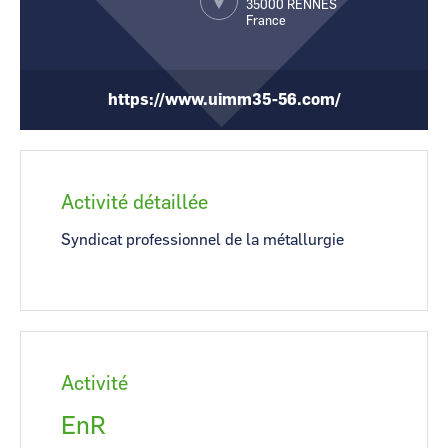
35000
RENNES
France
CCI Business
CCI Business
Occitanie
Occitanie
CCI Business
CCI Business
Pays de la Loire
Pays de la Loire
https://www.uimm35-56.com/
Activité détaillée
Syndicat professionnel de la métallurgie
Activité
EnR