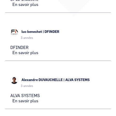
En savoir plus
sur
CCI Business
CCI Business
Occitanie
Occitanie
SPIE
Industrie
CCI Business
CCI Business
Pays de la Loire
Pays de la Loire
luc benechet
|
DFINDER
3 années
DFINDER
En savoir plus
sur
DFINDER
Alexandre DUVAUCHELLE
|
ALVA SYSTEMS
3 années
ALVA SYSTEMS
En savoir plus
sur
ALVA
SYSTEMS