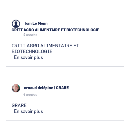
Tom Le Menn
|
CRITT AGRO ALIMENTAIRE ET BIOTECHNOLOGIE
4 années
CRITT AGRO ALIMENTAIRE ET
BIOTECHNOLOGIE
En savoir plus
sur
CRITT
AGRO
ALIMENTAIRE
ET
BIOTECHNOLOGIE
arnaud delépine
|
GRARE
4 années
GRARE
En savoir plus
sur
GRARE