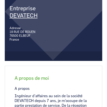
CCI Business
CCI Business
Entreprise
Occitanie
Occitanie
DEVATECH
CCI Business
CCI Business
Pays de la Loire
Pays de la Loire
Adresse
18 RUE DE ROUEN
76500
ELBEUF
France
A propos de moi
A propos
Ingénieur d'affaires au sein de la société
DEVATECH depuis 7 ans, je m'occupe de la
partie prestation de service. De la réception