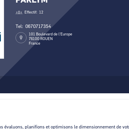
PARLYM
Canal Seine-Nord Europe
Comment demande
Effectif
12
Comment supprim
Tel
0670717354
Contactez-nous
101 Boulevard de l'Europe
76100
ROUEN
France
s évaluons, planifions et optimisons le dimensionnement de votr