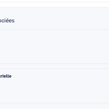
ciées
rielle