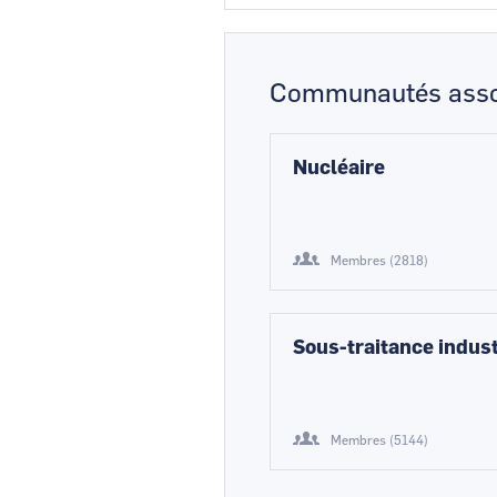
Communautés asso
Nucléaire
Membres (2818)
Sous-traitance indust
Membres (5144)