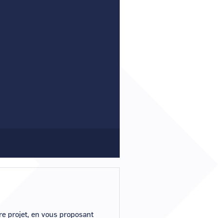
r un nouveau mot de passe ?
er mon compte ?
e projet, en vous proposant