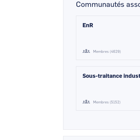
Communautés asso
EnR
Membres (4629)
Sous-traitance indust
Membres (5152)