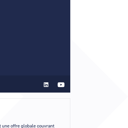
r un nouveau mot de passe ?
er mon compte ?
t une offre globale couvrant