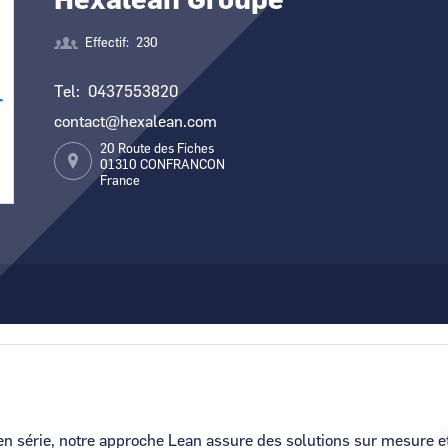
Hexalean Groupe
Canal Seine-Nord Europe
Comment demande
Effectif
230
Comment supprim
Tel
0437553820
Contactez-nous
contact@hexalean.com
20 Route des Fiches
01310
CONFRANCON
France
 en série, notre approche Lean assure des solutions sur mesure e