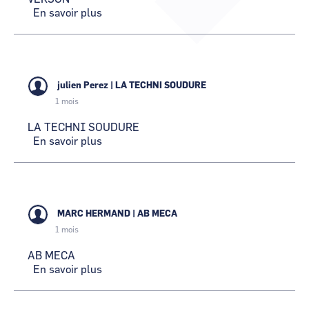
En savoir plus
sur
CCI Business
CCI Business
Occitanie
Occitanie
FABRICATION
INDUSTRIEL
CCI Business
CCI Business
AGRICOL
Pays de la Loire
Pays de la Loire
DE
VERSON
julien Perez
|
LA TECHNI SOUDURE
1 mois
LA TECHNI SOUDURE
En savoir plus
sur
LA
TECHNI
SOUDURE
MARC HERMAND
|
AB MECA
1 mois
AB MECA
En savoir plus
sur
AB
MECA