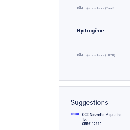
@members (2443)
Hydrogène
@members (1020)
Suggestions
CCI Nouvelle-Aquitaine
Tel
0556112812