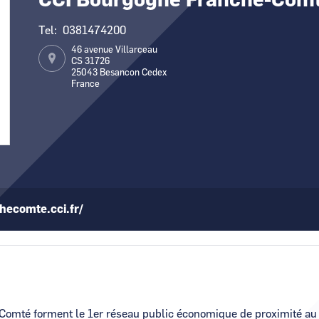
CCI Bourgogne Franche-Com
Canal Seine-Nord Europe
Comment demander 
Tel
0381474200
Comment supprime
46 avenue Villarceau
CS 31726
Contactez-nous
25043
Besancon Cedex
France
ecomte.cci.fr/
mté forment le 1er réseau public économique de proximité au s