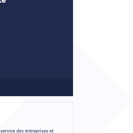
té
un nouveau mot de passe ?
r mon compte ?
ervice des entreprises et