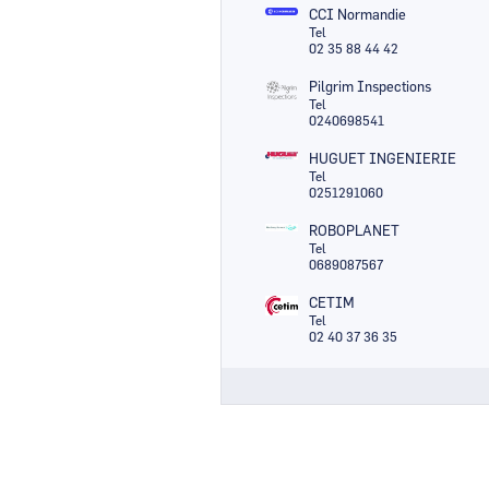
CCI Normandie
Tel
02 35 88 44 42
Pilgrim Inspections
Tel
0240698541
HUGUET INGENIERIE
Tel
0251291060
ROBOPLANET
Tel
0689087567
CETIM
Tel
02 40 37 36 35