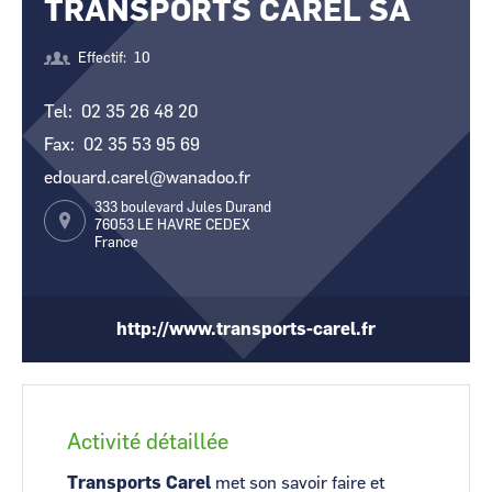
TRANSPORTS CAREL SA
CCI Business
CCI Business
Occitanie
Occitanie
Effectif
10
CCI Business
CCI Business
Pays de la Loire
Pays de la Loire
Tel
02 35 26 48 20
Fax
02 35 53 95 69
edouard.carel@wanadoo.fr
333 boulevard Jules Durand
76053
LE HAVRE CEDEX
France
http://www.transports-carel.fr
Activité détaillée
Transports Carel
met son savoir faire et