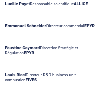
Lucille Payet
Responsable scientifique
ALLICE
Emmanuel Schneider
Directeur commercial
EPYR
Faustine Gaymard
Directrice Stratégie et
Régulation
EPYR
Louis Ricci
Directeur R&D business unit
combustion
FIVES