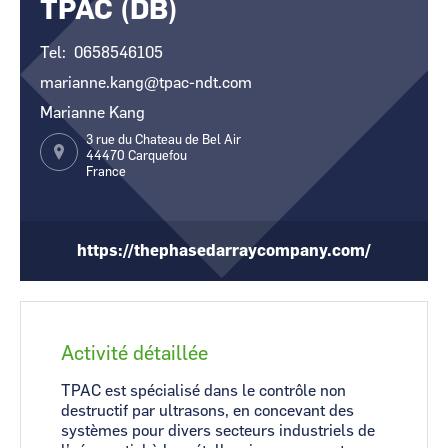
TPAC (DB)
CCI Business
CCI Business
Occitanie
Occitanie
Tel
0658546105
CCI Business
CCI Business
marianne.kang@tpac-ndt.com
Pays de la Loire
Pays de la Loire
Marianne Kang
3 rue du Chateau de Bel Air
44470
Carquefou
France
https://thephasedarraycompany.com/
Activité détaillée
TPAC est spécialisé dans le contrôle non
destructif par ultrasons, en concevant des
systèmes pour divers secteurs industriels de