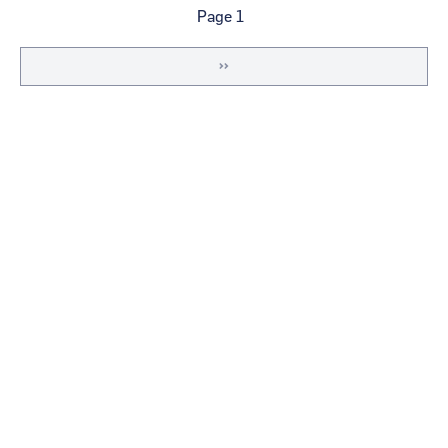
Pagination
Page 1
Page
››
suivante