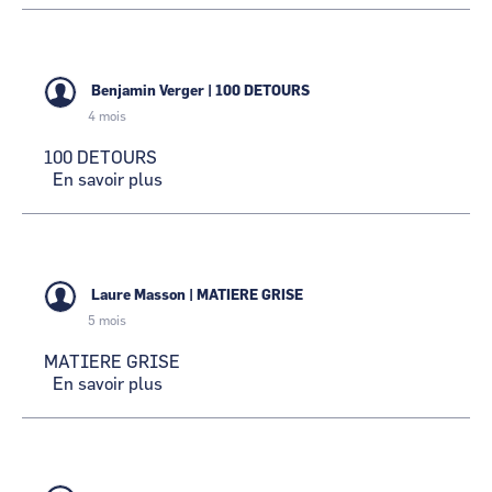
Chutothèque
TALM
-
Precious
Benjamin Verger
|
100 DETOURS
Kitchen
4 mois
100 DETOURS
En savoir plus
sur
100
DETOURS
Laure Masson
|
MATIERE GRISE
5 mois
MATIERE GRISE
En savoir plus
sur
MATIERE
GRISE