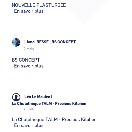
NOUVELLE PLASTURGIE
CCI Business
CCI Business
Occitanie
En savoir plus
Occitanie
sur
NOUVELLE
CCI Business
CCI Business
PLASTURGIE
Pays de la Loire
Pays de la Loire
Lionel BESSE
|
BS CONCEPT
2 mois
BS CONCEPT
En savoir plus
sur
BS
CONCEPT
Léa Le Moulec
|
La Chutothèque TALM - Precious Kitchen
3 mois
La Chutothèque TALM - Precious Kitchen
En savoir plus
sur
La