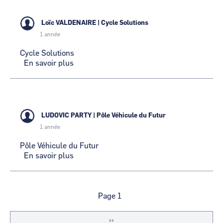
Loïc VALDENAIRE
|
Cycle Solutions
1 année
Cycle Solutions
En savoir plus
sur
Cycle
Solutions
LUDOVIC PARTY
|
Pôle Véhicule du Futur
1 année
Pôle Véhicule du Futur
En savoir plus
sur
Pôle
Véhicule
du
Futur
Pagination
Page 1
Page
››