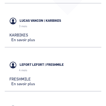
LOHR
INDUSTRIE
CCI Business
CCI Business
Occitanie
Occitanie
CCI Business
CCI Business
Pays de la Loire
Pays de la Loire
LUCAS VANCON
|
KARBIKES
3 mois
KARBIKES
En savoir plus
sur
KARBIKES
LEFORT LEFORT
|
FRESHMILE
4 mois
FRESHMILE
En savoir plus
sur
FRESHMILE