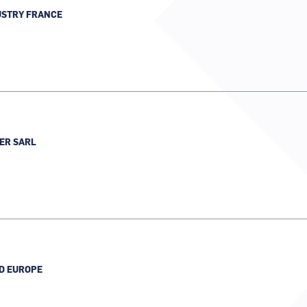
Canal Seine-Nord Europe
USTRY FRANCE
Comment demande
Comment supprim
Contactez-nous
ER SARL
D EUROPE