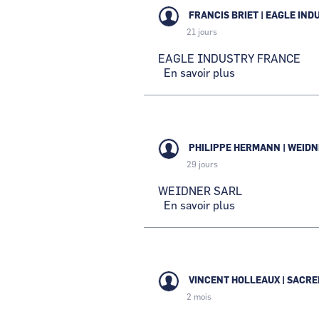
FRANCIS BRIET
|
EAGLE IND
21 jours
EAGLE INDUSTRY FRANCE
En savoir plus
sur
EAGLE
CCI Business
INDUSTRY
Pays de la Loire
FRANCE
PHILIPPE HERMANN
|
WEIDN
29 jours
WEIDNER SARL
En savoir plus
sur
WEIDNER
SARL
VINCENT HOLLEAUX
|
SACRE
2 mois