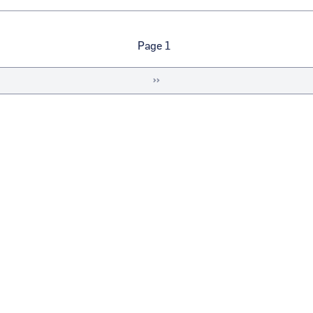
Page 1
Page
››
suivante