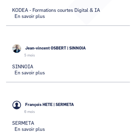
CCI Business
CCI Business
KODEA - Formations courtes Digital & IA
Occitanie
Occitanie
En savoir plus
sur
CCI Business
CCI Business
KODEA
Pays de la Loire
Pays de la Loire
-
Formations
courtes
Digital
Jean-vincent OSBERT
|
SINNOIA
&
5 mois
IA
SINNOIA
En savoir plus
sur
SINNOIA
François HETE
|
SERMETA
6 mois
SERMETA
En savoir plus
sur
SERMETA