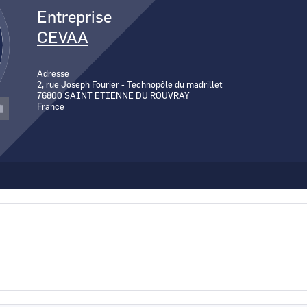
Canal Seine-Nord Europe
Entreprise
Comment demande
CEVAA
Comment supprim
Contactez-nous
Adresse
2, rue Joseph Fourier - Technopôle du madrillet
76800
SAINT ETIENNE DU ROUVRAY
France