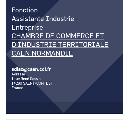
CCI Business
CCI Business
Fonction
Occitanie
Occitanie
Assistante Industrie
-
CCI Business
CCI Business
Pays de la Loire
Pays de la Loire
Entreprise
CHAMBRE DE COMMERCE ET
D'INDUSTRIE TERRITORIALE
CAEN NORMANDIE
sdiaz@caen.cci.fr
Adresse
1 rue René Cassin
14280
SAINT-CONTEST
France