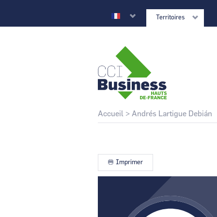
Aller
au
Territoires
contenu
principal
CCI Business
Retour au site national
Fil
Accueil
Andrés Lartigue Debián
d'Ariane
CCI Business
Grand Est
Imprimer
CCI Business
Normandie