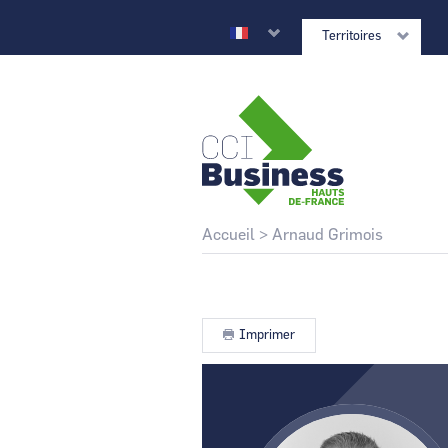
Aller
au
Territoires
contenu
principal
CCI Business
Retour au site national
Fil
Accueil
Arnaud Grimois
d'Ariane
CCI Business
Grand Est
Imprimer
Image
CCI Business
Normandie