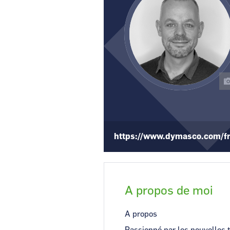
CCI Business
Pays de la Loire
https://www.dymasco.com/f
A propos de moi
A propos
Passionné par les nouvelles t