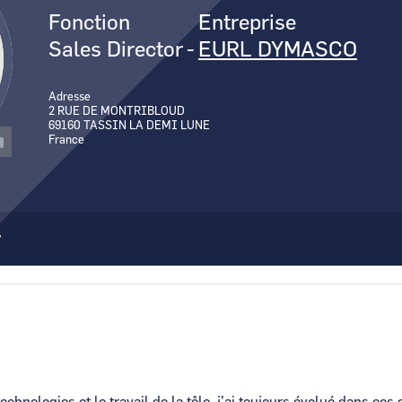
Canal Seine-Nord Europe
Fonction
Entreprise
Comment demande
Sales Director
-
EURL DYMASCO
Comment supprim
Contactez-nous
Adresse
2 RUE DE MONTRIBLOUD
69160
TASSIN LA DEMI LUNE
France
r
echnologies et le travail de la tôle, j’ai toujours évolué dans ce