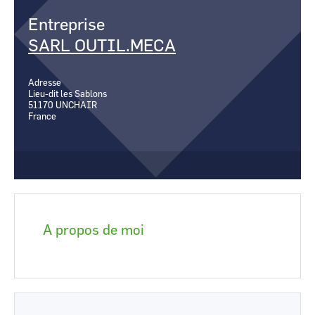
CCI Business
CCI Business
Entreprise
Occitanie
Occitanie
SARL OUTIL.MECA
CCI Business
CCI Business
Pays de la Loire
Pays de la Loire
Adresse
Lieu-dit les Sablons
51170
UNCHAIR
France
A propos de moi