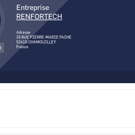
Canal Seine-Nord Europe
Entreprise
Comment demande
RENFORTECH
Comment supprim
Contactez-nous
Adresse
33 RUE PIERRE-MARIE FACHE
52410
CHAMOUILLEY
France