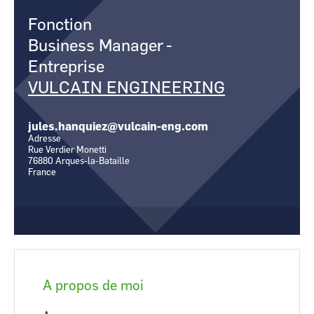
CCI Business
CCI Business
Fonction
Occitanie
Occitanie
Business Manager
-
CCI Business
CCI Business
Pays de la Loire
Pays de la Loire
Entreprise
VULCAIN ENGINEERING
jules.hanquiez@vulcain-eng.com
Adresse
Rue Verdier Monetti
76880
Arques-la-Bataille
France
A propos de moi