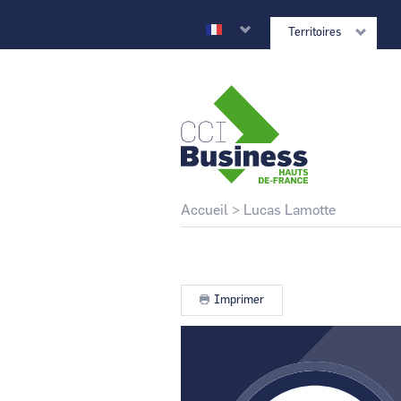
Aller
au
Territoires
contenu
principal
CCI Business
Retour au site national
Fil
Accueil
Lucas Lamotte
d'Ariane
CCI Business
Grand Est
Imprimer
CCI Business
Normandie