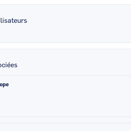
lisateurs
ciées
rope