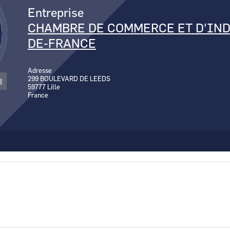
Canal Seine-Nord Europe
Entreprise
Comment demande
CHAMBRE DE COMMERCE ET D'IND
Comment supprim
DE-FRANCE
Contactez-nous
Adresse
299 BOULEVARD DE LEEDS
59777
Lille
France