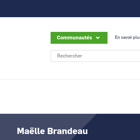
Communautés
En savoir plu
CCI Business
CCI Business
Auvergne-Rhône-
Bourgogne Franch
Je suis une entreprise
Comment devenir
EnR
Alpes
Comté
Je suis un Donneur d'Ordres
Comment rejoindr
Sous-traitance industrielle
Je suis une collectivité
Comment modifier 
Offreurs de solutions - Industrie du F
Comment modifier 
CCI Business
CCI Business
Nucléaire
géolocalisation ?
Grand Paris
Hauts-de-France
Marchés Publics en Hauts-de-France
Comment modifier m
?
Transitions - rev3
Comment modifier 
fiche signalétique
Hydrogène
Maëlle Brandeau
CCI Business
CCI Business
Comment me désab
Nouvelle-Aquitaine
Occitanie