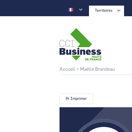
Aller
au
Territoires
contenu
principal
CCI Business
Retour au site national
Fil
Accueil
Maëlle Brandeau
d'Ariane
CCI Business
Grand Est
Imprimer
CCI Business
Normandie