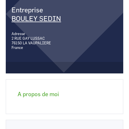
CCI Business
CCI Business
Entreprise
Occitanie
Occitanie
BOULEY SEDIN
CCI Business
CCI Business
Pays de la Loire
Pays de la Loire
Adresse
2 RUE GAY LUSSAC
76150
LA VAUPALIERE
France
A propos de moi