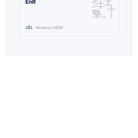
EnR
Membres (4629)