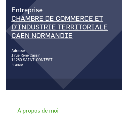
CCI Business
CCI Business
Entreprise
Occitanie
Occitanie
CHAMBRE DE COMMERCE ET
CCI Business
CCI Business
Pays de la Loire
Pays de la Loire
D'INDUSTRIE TERRITORIALE
CAEN NORMANDIE
Adresse
1 rue René Cassin
14280
SAINT-CONTEST
France
A propos de moi