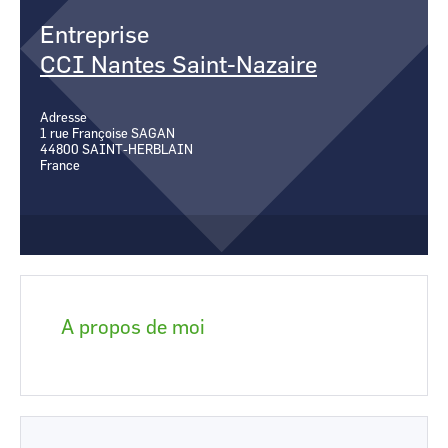
CCI Business
CCI Business
Entreprise
Occitanie
Occitanie
CCI Nantes Saint-Nazaire
CCI Business
CCI Business
Pays de la Loire
Pays de la Loire
Adresse
1 rue Françoise SAGAN
44800
SAINT-HERBLAIN
France
A propos de moi