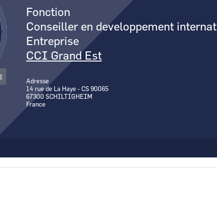
Canal Seine-Nord Europe
Fonction
Comment demande
Conseiller en developpement internat
Comment supprim
Entreprise
Contactez-nous
CCI Grand Est
Adresse
14 rue de La Haye - CS 90065
67300
SCHILTIGHEIM
France