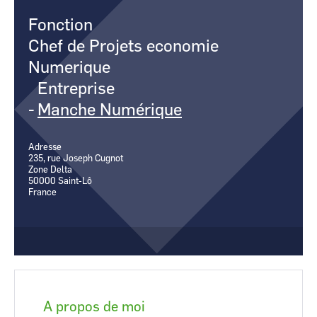
CCI Business
CCI Business
Fonction
Occitanie
Occitanie
Chef de Projets economie
CCI Business
CCI Business
Pays de la Loire
Pays de la Loire
Numerique
Entreprise
-
Manche Numérique
Adresse
235, rue Joseph Cugnot
Zone Delta
50000
Saint-Lô
France
A propos de moi