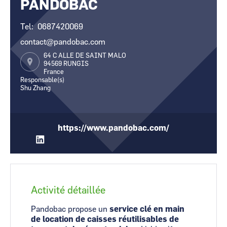
PANDOBAC
CCI Business
CCI Business
Occitanie
Occitanie
Tel
0687420069
CCI Business
CCI Business
contact@pandobac.com
Pays de la Loire
Pays de la Loire
64 C ALLE DE SAINT MALO
94569
RUNGIS
France
Responsable(s)
Shu Zhang
https://www.pandobac.com/
Activité détaillée
Pandobac propose un
service clé en main
de location de caisses réutilisables de