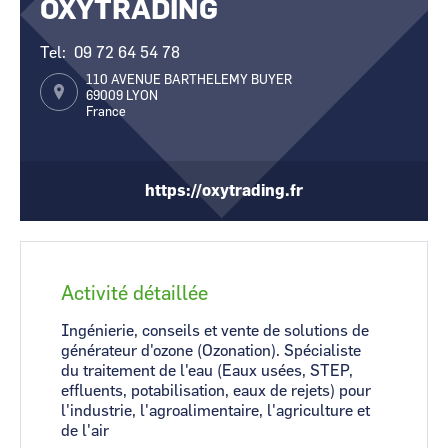
OXYTRADING
CCI Business
CCI Business
Occitanie
Occitanie
Tel
09 72 64 54 78
CCI Business
CCI Business
110 AVENUE BARTHELEMY BUYER
Pays de la Loire
Pays de la Loire
69009
LYON
France
https://oxytrading.fr
Activité détaillée
Ingénierie, conseils et vente de solutions de
générateur d'ozone (Ozonation). Spécialiste
du traitement de l'eau (Eaux usées, STEP,
effluents, potabilisation, eaux de rejets) pour
l'industrie, l'agroalimentaire, l'agriculture et
de l'air