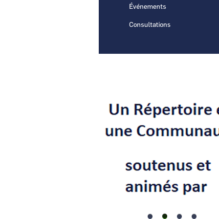
Événements
Consultations
Visuel
Image