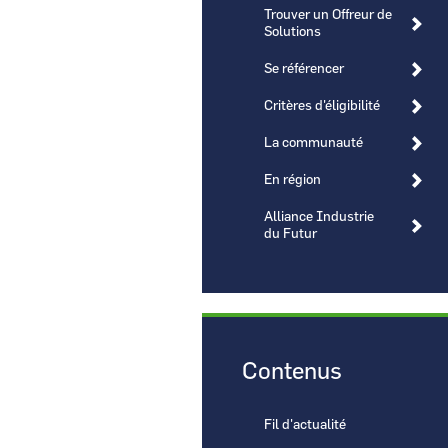
Trouver un Offreur de
Solutions
Se référencer
Critères d'éligibilité
CCI Business
La communauté
Pays de la Loire
En région
Alliance Industrie
du Futur
Contenus
Fil d'actualité