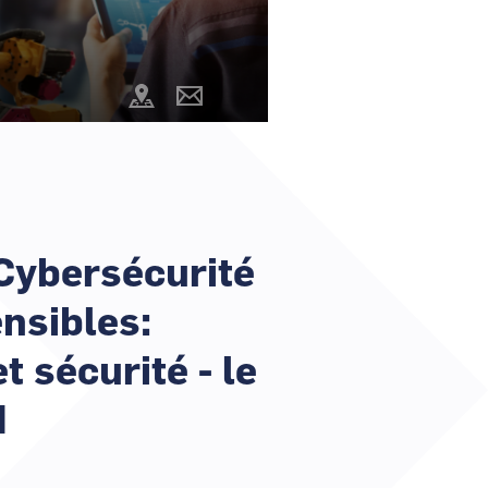
r un nouveau mot de passe ?
er mon compte ?
@cartography_link_title
Contacter
les
animateurs
Cybersécurité
ensibles:
t sécurité - le
H