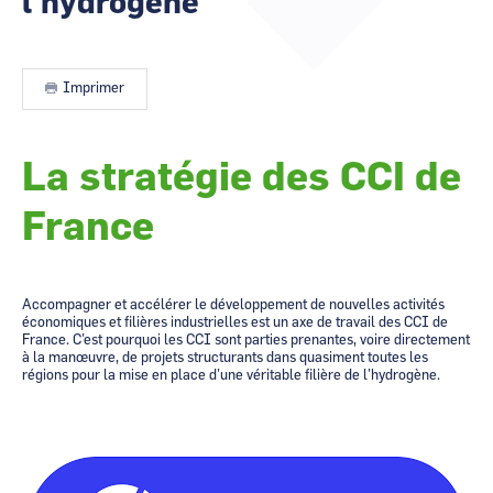
l'hydrogène
CCI Business
CCI Business
Occitanie
Occitanie
CCI Business
CCI Business
Imprimer
Pays de la Loire
Pays de la Loire
La stratégie des CCI de
France
Accompagner et accélérer le développement de nouvelles activités
économiques et filières industrielles est un axe de travail des CCI de
France. C’est pourquoi les CCI sont parties prenantes, voire directement
à la manœuvre, de projets structurants dans quasiment toutes les
régions pour la mise en place d’une véritable filière de l’hydrogène
.
Image