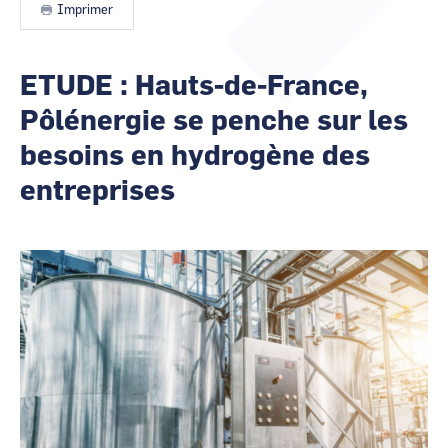
les
Imprimer
CCI Business
CCI Business
animateurs
Occitanie
Occitanie
CCI Business
CCI Business
ETUDE : Hauts-de-France,
Pays de la Loire
Pays de la Loire
Pôlénergie se penche sur les
besoins en hydrogène des
entreprises
Image