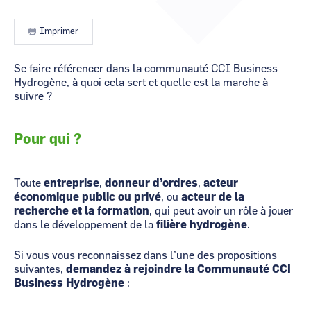
CCI Business
CCI Business
Occitanie
Occitanie
Imprimer
CCI Business
CCI Business
Pays de la Loire
Pays de la Loire
Se faire référencer dans la communauté CCI Business
Hydrogène, à quoi cela sert et quelle est la marche à
suivre ?
Pour qui ?
Toute
entreprise
,
donneur d’ordres
,
acteur
économique public ou privé
, ou
acteur de la
recherche et la formation
, qui peut avoir un rôle à jouer
dans le développement de la
filière hydrogène
.
Si vous vous reconnaissez dans l’une des propositions
suivantes,
demandez à rejoindre la Communauté CCI
Business Hydrogène
: