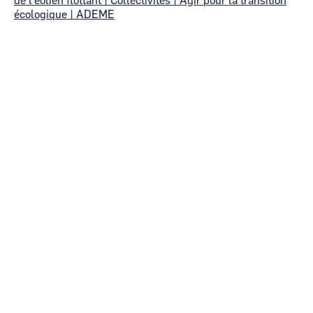
de l’éolien flottant | Collectivites | Agir pour la transition
écologique | ADEME