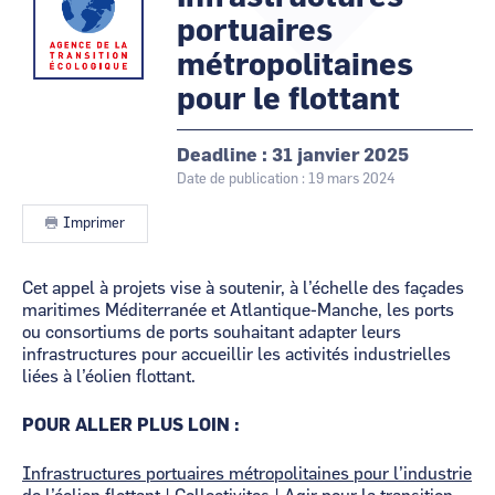
portuaires
CCI Business
CCI Business
Occitanie
Occitanie
métropolitaines
CCI Business
CCI Business
pour le flottant
Pays de la Loire
Pays de la Loire
Deadline
31 janvier 2025
Date de publication : 19 mars 2024
Imprimer
Contenu
Cet appel à projets vise à soutenir, à l’échelle des façades
maritimes Méditerranée et Atlantique-Manche, les ports
ou consortiums de ports souhaitant adapter leurs
infrastructures pour accueillir les activités industrielles
liées à l’éolien flottant.
POUR ALLER PLUS LOIN :
Infrastructures portuaires métropolitaines pour l’industrie